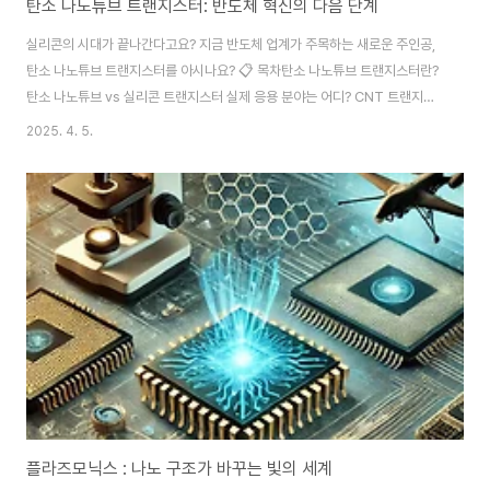
탄소 나노튜브 트랜지스터: 반도체 혁신의 다음 단계
실리콘의 시대가 끝나간다고요? 지금 반도체 업계가 주목하는 새로운 주인공,
탄소 나노튜브 트랜지스터를 아시나요? 📋 목차탄소 나노튜브 트랜지스터란?
탄소 나노튜브 vs 실리콘 트랜지스터 실제 응용 분야는 어디? CNT 트랜지스
터의 제조 기술 탄소 나노튜브 기술의 한계와 과제 탄소 나노튜브 트랜지스터
2025. 4. 5.
의 미래 전망탄소 나노튜브 트랜지스터란?탄소 나노튜브 트랜지스터, 이름만
들어도 뭔가 첨단 기술 느낌이 나죠? 이 기술은 간단히 말해, 탄소 원자들이 육
각형 벌집 구조로 이어진 튜브 형태의 소재를 활용해 만든 트랜지스터예요. 크
기는 머리카락의 1만 분의 1 수준인데, 전자 이동 속도가 실리콘보다 몇 배 빠
르다고 합니다. 저항이 낮고 전력 소모도 적으니, 이상적인 차세대 반도체 소자
라는 말이 나오는 것도 당연하..
플라즈모닉스 : 나노 구조가 바꾸는 빛의 세계