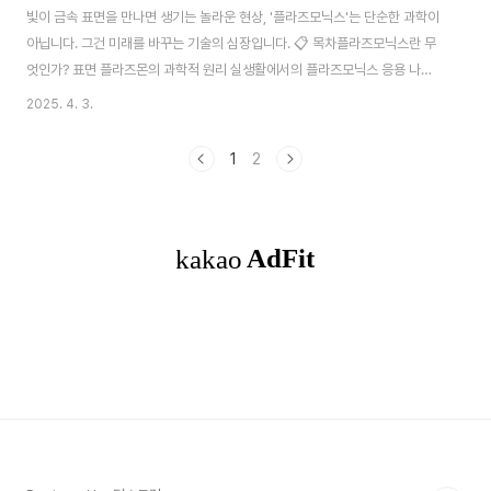
빛이 금속 표면을 만나면 생기는 놀라운 현상, '플라즈모닉스'는 단순한 과학이
아닙니다. 그건 미래를 바꾸는 기술의 심장입니다. 📋 목차플라즈모닉스란 무
엇인가? 표면 플라즈몬의 과학적 원리 실생활에서의 플라즈모닉스 응용 나노
구조와 플라즈모닉 소자 제작 산업에서 활용되는 플라즈모닉 기술 플라즈모닉
2025. 4. 3.
스의 미래와 한계플라즈모닉스란 무엇인가?플라즈모닉스(Plasmonics)는 빛
과 금속 표면의 상호작용을 연구하는 첨단 과학 분야예요. 쉽게 말하면, 금속 표
1
2
면 위로 빛이 닿으면 그 안의 자유전자들이 집단적으로 진동하면서 '표면 플라
즈몬'이라는 파동이 생기는데요, 이 현상을 활용해서 빛을 조작하거나 에너지
를 집중시킬 수 있는 기술이죠. 기존 광학 기술로는 구현하기 힘든 초소형, 초고
속, 초정밀 영역을 다룰 수 있어..