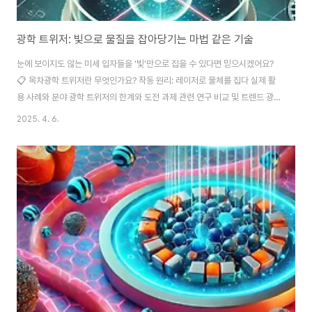
광학 트위저: 빛으로 물질을 잡아당기는 마법 같은 기술
눈에 보이지도 않는 미세 입자들을 '빛'만으로 집을 수 있다면 믿으시겠어요?
📋 목차광학 트위저란 무엇인가요? 작동 원리: 레이저로 물체를 집다 실제 활
용 사례와 분야 광학 트위저의 한계와 도전 과제 관련 연구 비교 및 트렌드 광학
트위저 기술의 미래광학 트위저란 무엇인가요?광학 트위저(Optical
2025. 4. 6.
Tweezers)는 빛의 힘만으로 물체를 잡고, 이동시키고, 심지어 회전시킬 수
있는 기술이에요. 레이저 광선을 집중시켜 아주 작은 입자에 힘을 가함으로써,
그 입자를 공중에 띄우거나 움직일 수 있는 거죠. 처음 들었을 땐 뭔가 마법 같
은 느낌이 들었는데, 사실은 물리학적으로 아주 정밀하게 계산된 ‘광압’이라는
힘이 작용하는 과학적인 원리랍니다. 이 기술은 1980년대에 처음 개발되었고,
2018년에는 노벨..