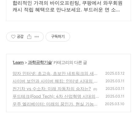
합리적인 가격의 바이오프린팅, 쿠팡에서 와우회원
캐시 적립 혜택으로 만나보세요. 부드러운 면 소재
의 티셔츠, 피부에 자극 없이 편안함을 선사합니다.
공감
구독하기
'
Learn
>
과학공학기술
' 카테고리의 다른 글
양자 인터넷: 초고속, 초보안 네트워크의 새로
2025.03.12
운 패러다임
사이버 보안과 사이버 해킹: 인터넷 시대의 필
(0)
2025.03.11
수 개념
전기차 vs 수소차: 미래 자동차의 승자는?
(0)
2025.03.11
(0)
푸드테크(Food Tech): 4차 산업혁명 시대의
2025.03.11
식품 기술 혁신
우주 엘리베이터: 미래의 꿈인가, 현실 가능한
(0)
2025.03.10
기술인가?
(0)