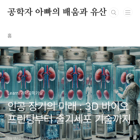
본문 바로가기
공학자 아빠의 배움과 유산
홈
Learn/과학공학기술
인공 장기의 미래 : 3D 바이오
프린팅부터 줄기세포 기술까지
by 엔지니어대디
2025. 3. 11.