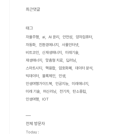
최근댓글
태그
자율주행
ai
AI 윤리
안전성
양자컴퓨터
자동화
친환경에너지
사물인터넷
비트코인
신재생에너지
미래기술
재생에너지
맞춤형 치료
딥러닝
스마트시티
핵융합
암호화폐
데이터 분석
빅데이터
블록체인
인생
인생여행가이드북
인공지능
미래에너지
미래 기술
머신러닝
전기차
탄소중립
인생여행
IOT
전체 방문자
Today :