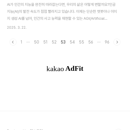
AI가 인간의 지능을 완전히 따라잡는다면, 우리의 삶은 어떻게 변할까요?인공
지능(AI)의 발전 속도가 점점 빨라지고 있습니다. 이제는 단순한 챗봇이나 이미
지 생성 AI를 넘어, 인간의 사고 능력을 재현할 수 있는 AGI(Artificial
General Intelligence)에 대한 논의가 활발해지고 있죠. AGI란 인간과 같은
2025. 3. 22.
수준의 사고, 학습, 문제 해결 능력을 갖춘 AI를 의미합니다. 영화 속에서만 가
능할 것 같던 이 기술이 현실로 다가오고 있다는 사실, 믿어지시나요? 이번 글
1
···
50
51
52
53
54
55
56
···
96
에서는 AGI가 무엇인지, 현재 어디까지 발전했으며, 어떤 영향을 미칠지에 대
해 깊이 파헤쳐 보겠습니다.📋 목차AGI란 무엇인가? 현재 AGI 연구의 현황
AGI 개발의 난제 AGI가 사회에 미칠 영향 AGI의 윤리적 문..