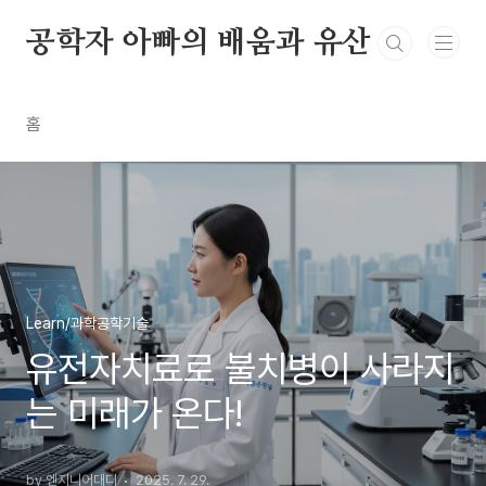
본문 바로가기
공학자 아빠의 배움과 유산
홈
Learn/과학공학기술
유전자치료로 불치병이 사라지
는 미래가 온다!
by 엔지니어대디
2025. 7. 29.