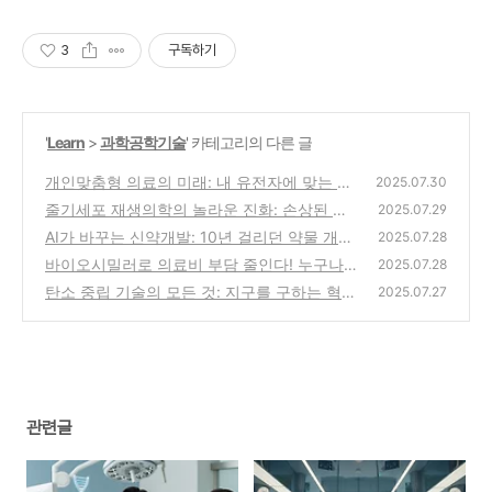
3
구독하기
'
Learn
>
과학공학기술
' 카테고리의 다른 글
개인맞춤형 의료의 미래: 내 유전자에 맞는 맞
2025.07.30
춤 치료법
줄기세포 재생의학의 놀라운 진화: 손상된 장
(8)
2025.07.29
기를 스스로 치료하기
AI가 바꾸는 신약개발: 10년 걸리던 약물 개발
(3)
2025.07.28
이 3년으로 단축
바이오시밀러로 의료비 부담 줄인다! 누구나
(6)
2025.07.28
누릴 수 있는 치료의 미래는?
탄소 중립 기술의 모든 것: 지구를 구하는 혁신
(9)
2025.07.27
기술들
(3)
관련글