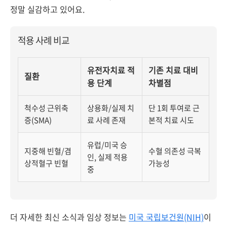
정말 실감하고 있어요.
적용 사례 비교
유전자치료 적
기존 치료 대비
질환
용 단계
차별점
척수성 근위축
상용화/실제 치
단 1회 투여로 근
증(SMA)
료 사례 존재
본적 치료 시도
유럽/미국 승
지중해 빈혈/겸
수혈 의존성 극복
인, 실제 적용
상적혈구 빈혈
가능성
중
더 자세한 최신 소식과 임상 정보는
미국 국립보건원(NIH)
이